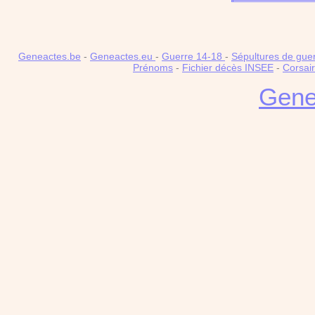
Geneactes.be
-
Geneactes.eu
-
Guerre 14-18
-
Sépultures de gue
Prénoms
-
Fichier décès INSEE
-
Corsai
Gene