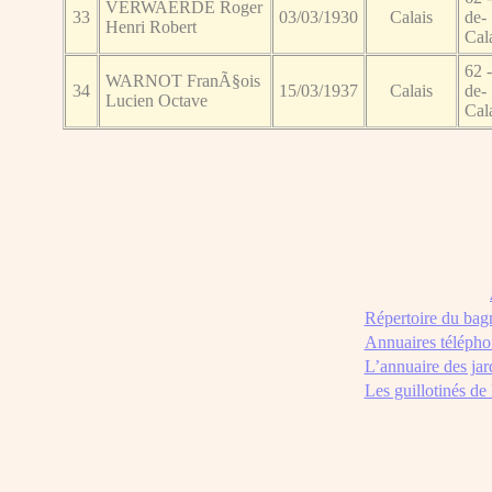
VERWAERDE Roger
33
03/03/1930
Calais
de-
Henri Robert
Cal
62 -
WARNOT FranÃ§ois
34
15/03/1937
Calais
de-
Lucien Octave
Cal
Répertoire du bag
Annuaires télépho
L’annuaire des jar
Les guillotinés de