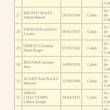
Cal
62 -
MIGNOT RenÃ©
27
28/10/1936
Calais
de-
Albert Marcel
Cal
62 -
NIEMANN AndrÃ©
28
06/02/1937
Calais
de-
Lucien
Cal
62 -
ORIENT Christian
29
07/05/1942
Calais
de-
Henri Roger
Cal
62 -
REGNIER Jacques
30
14/09/1919
Calais
de-
Jean
Cal
62 -
SGARD Paul RenÃ©
31
31/08/1940
Calais
de-
Maurice
Cal
SIMON
62 -
32
CHAUTEMPS
20/04/1931
Calais
de-
Gilbert Joseph
Cal
62 -