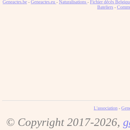
Geneactes.be
-
Geneactes.eu
-
Naturalisations
-
Fichier décès Belgiqu
Bateliers
-
Commu
L'association
-
Gene
© Copyright 2017-2026,
g