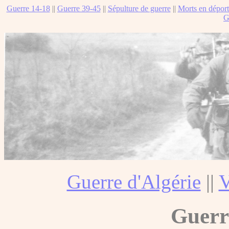
Guerre 14-18
||
Guerre 39-45
||
Sépulture de guerre
||
Morts en déport
G
Guerre d'Algérie
||
V
Guerr